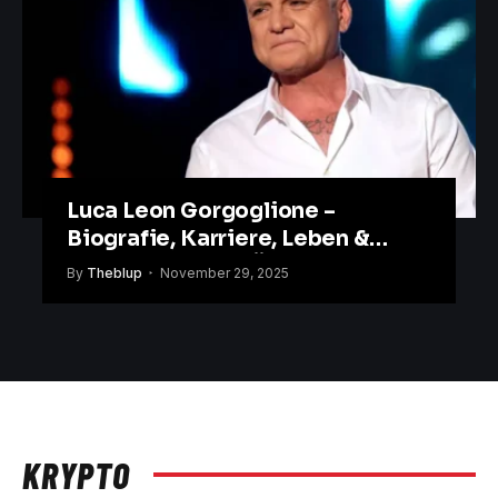
Luca Leon Gorgoglione –
Biografie, Karriere, Leben &
Hintergründe im Überblick
By
Theblup
November 29, 2025
KRYPTO