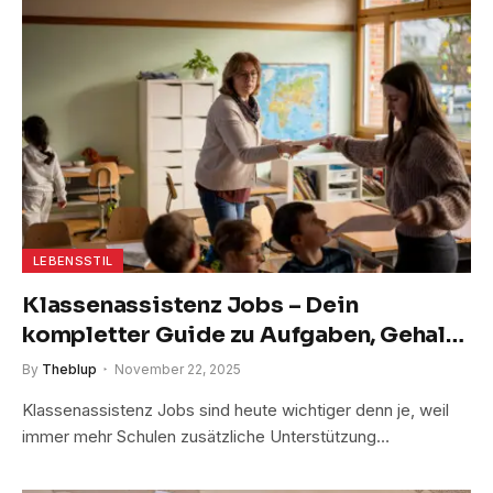
LEBENSSTIL
Klassenassistenz Jobs – Dein
kompletter Guide zu Aufgaben, Gehalt
und perfekten Bewerbungstipps
By
Theblup
November 22, 2025
Klassenassistenz Jobs sind heute wichtiger denn je, weil
immer mehr Schulen zusätzliche Unterstützung…