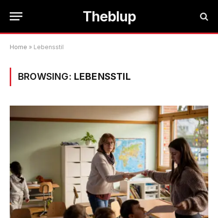
Theblup
Home
»
Lebensstil
BROWSING:
LEBENSSTIL