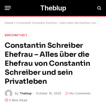
Theblup
Home
»
Constantin Schreiber Ehefrau – Alles über die Ehefrau von Constantin Schreiber und sein Privatleben
BERÜHMTHEIT
Constantin Schreiber
Ehefrau – Alles über die
Ehefrau von Constantin
Schreiber und sein
Privatleben
By
Theblup
October 16, 2025
No Comments
5 Mins Read