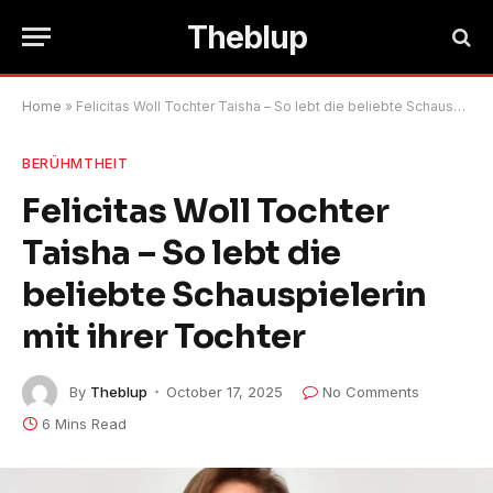
Theblup
Home
»
Felicitas Woll Tochter Taisha – So lebt die beliebte Schauspielerin mit ihrer Tochter
BERÜHMTHEIT
Felicitas Woll Tochter
Taisha – So lebt die
beliebte Schauspielerin
mit ihrer Tochter
By
Theblup
October 17, 2025
No Comments
6 Mins Read