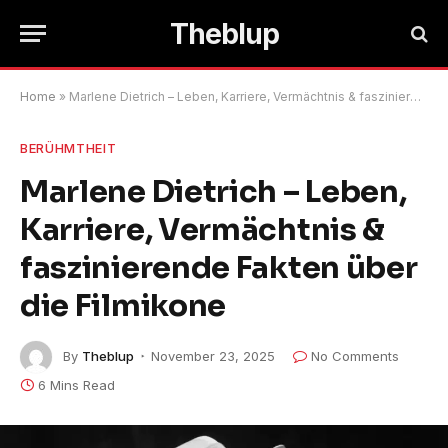
Theblup
Home
»
Marlene Dietrich – Leben, Karriere, Vermächtnis & faszinierende Fakten über die Filmikone
BERÜHMTHEIT
Marlene Dietrich – Leben,
Karriere, Vermächtnis &
faszinierende Fakten über
die Filmikone
By
Theblup
November 23, 2025
No Comments
6 Mins Read