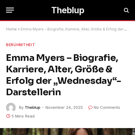
Theblup
Home
»
Emma Myers – Biografie, Karriere, Alter, Größe & Erfolg der „Wednesday“-Darstellerin
BERÜHMTHEIT
Emma Myers – Biografie,
Karriere, Alter, Größe &
Erfolg der „Wednesday“-
Darstellerin
By
Theblup
November 24, 2025
No Comments
5 Mins Read