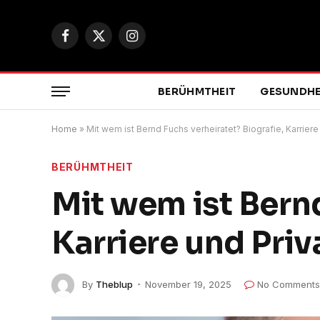
Facebook
X
Instagram
(Twitter)
BERÜHMTHEIT
GESUNDHE
Home
»
Mit wem ist Bernd Fuchs verheiratet? Biografie, Karrier
BERÜHMTHEIT
Mit wem ist Bernd
Karriere und Pri
By
Theblup
November 19, 2025
No Comments