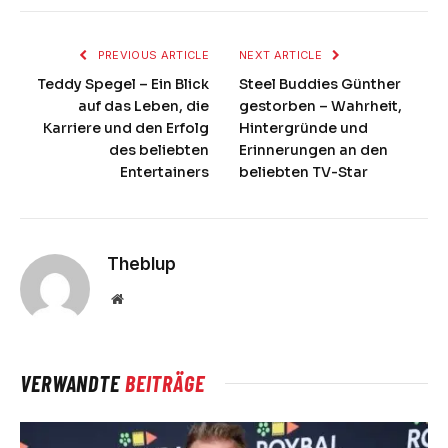
PREVIOUS ARTICLE
NEXT ARTICLE
Teddy Spegel – Ein Blick
Steel Buddies Günther
auf das Leben, die
gestorben – Wahrheit,
Karriere und den Erfolg
Hintergründe und
des beliebten
Erinnerungen an den
Entertainers
beliebten TV-Star
Theblup
Website
VERWANDTE
BEITRÄGE