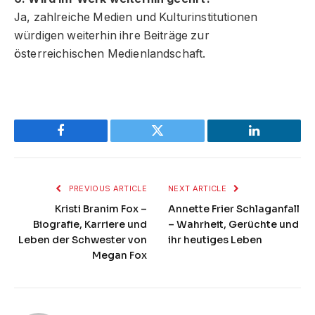
Ja, zahlreiche Medien und Kulturinstitutionen
würdigen weiterhin ihre Beiträge zur
österreichischen Medienlandschaft.
Facebook
Twitter
LinkedIn
PREVIOUS ARTICLE
NEXT ARTICLE
Kristi Branim Fox –
Annette Frier Schlaganfall
Biografie, Karriere und
– Wahrheit, Gerüchte und
Leben der Schwester von
ihr heutiges Leben
Megan Fox