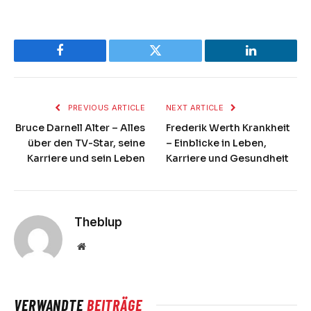
Facebook
Twitter
LinkedIn
PREVIOUS ARTICLE
NEXT ARTICLE
Bruce Darnell Alter – Alles
Frederik Werth Krankheit
über den TV-Star, seine
– Einblicke in Leben,
Karriere und sein Leben
Karriere und Gesundheit
Theblup
Website
VERWANDTE
BEITRÄGE