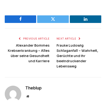
Facebook
Twitter
LinkedIn
PREVIOUS ARTICLE
NEXT ARTICLE
Alexander Bommes
Frauke Ludowig
Krebserkrankung – Alles
Schlaganfall – Wahrheit,
über seine Gesundheit
Gerüchte und ihr
und Karriere
beeindruckender
Lebensweg
Theblup
Website