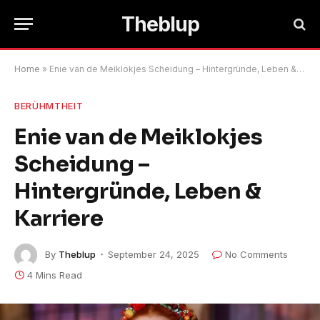
Theblup
Home
»
Enie van de Meiklokjes Scheidung – Hintergründe, Leben & Karriere
BERÜHMTHEIT
Enie van de Meiklokjes
Scheidung –
Hintergründe, Leben &
Karriere
By
Theblup
September 24, 2025
No Comments
4 Mins Read