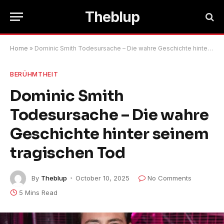
Theblup
Home
»
Dominic Smith Todesursache – Die wahre Geschichte hinter seinem tragischen Tod
BERÜHMTHEIT
Dominic Smith
Todesursache – Die wahre
Geschichte hinter seinem
tragischen Tod
By
Theblup
October 10, 2025
No Comments
5 Mins Read