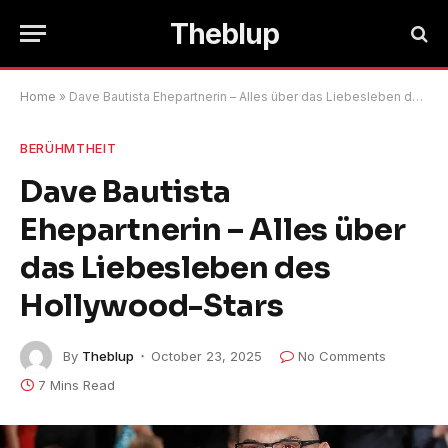
Theblup
Home
»
Dave Bautista Ehepartnerin – Alles über das Liebesleben des Hollywood-Stars
BERÜHMTHEIT
Dave Bautista
Ehepartnerin – Alles über
das Liebesleben des
Hollywood-Stars
By
Theblup
October 23, 2025
No Comments
7 Mins Read