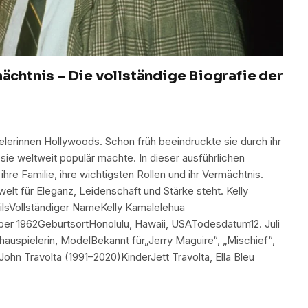
mächtnis – Die vollständige Biografie der
elerinnen Hollywoods. Schon früh beeindruckte sie durch ihr
s sie weltweit populär machte. In dieser ausführlichen
, ihre Familie, ihre wichtigsten Rollen und ihr Vermächtnis.
welt für Eleganz, Leidenschaft und Stärke steht. Kelly
ailsVollständiger NameKelly Kamalelehua
er 1962GeburtsortHonolulu, Hawaii, USATodesdatum12. Juli
auspielerin, ModelBekannt für„Jerry Maguire“, „Mischief“,
ohn Travolta (1991–2020)KinderJett Travolta, Ella Bleu