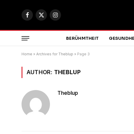
Facebook
X
Instagram
(Twitter)
BERÜHMTHEIT
GESUNDHE
Home
»
Archives for Theblup
»
Page 3
AUTHOR:
THEBLUP
Theblup