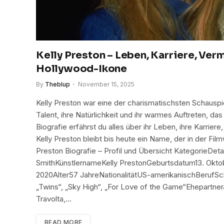
Kelly Preston – Leben, Karriere, Ver
Hollywood-Ikone
By
Theblup
November 15, 2025
Kelly Preston war eine der charismatischsten Schauspi
Talent, ihre Natürlichkeit und ihr warmes Auftreten, da
Biografie erfährst du alles über ihr Leben, ihre Karriere
Kelly Preston bleibt bis heute ein Name, der in der Film
Preston Biografie – Profil und Übersicht KategorieDet
SmithKünstlernameKelly PrestonGeburtsdatum13. Oktob
2020Alter57 JahreNationalitätUS-amerikanischBerufSch
„Twins“, „Sky High“, „For Love of the Game“EhepartnerJ
Travolta,…
READ MORE