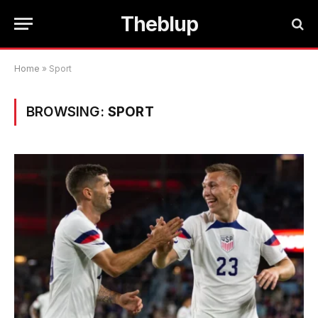
Theblup
Home
»
Sport
BROWSING:
SPORT